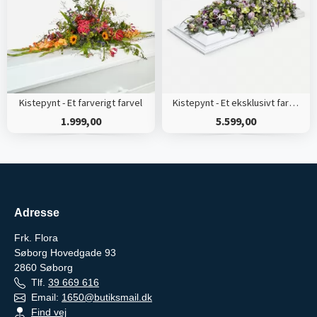
Kistepynt - Et farverigt farvel
Kistepynt - Et eksklusivt farvel
1.999,00
5.599,00
Adresse
Frk. Flora
Søborg Hovedgade 93
2860
Søborg
Tlf.
39 669 616
Email:
1650@butiksmail.dk
Find vej